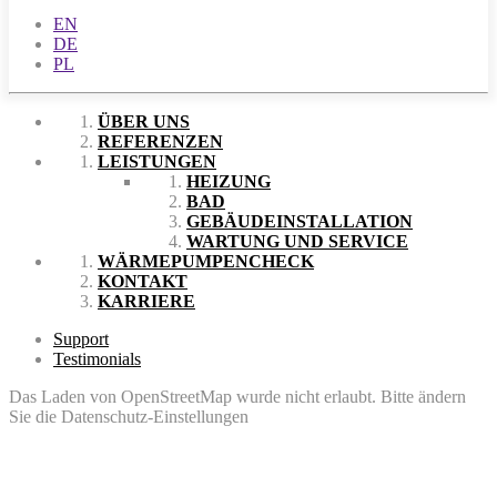
EN
DE
PL
ÜBER UNS
REFERENZEN
LEISTUNGEN
HEIZUNG
BAD
GEBÄUDEINSTALLATION
WARTUNG UND SERVICE
WÄRMEPUMPENCHECK
KONTAKT
KARRIERE
Support
Testimonials
Das Laden von OpenStreetMap wurde nicht erlaubt. Bitte ändern
Sie die
Datenschutz-Einstellungen